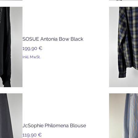
SOSUE Antonia Bow Black
Preis
199,90 €
inkl. MwSt.
JcSophie Philomena Blouse
Preis
119,90 €