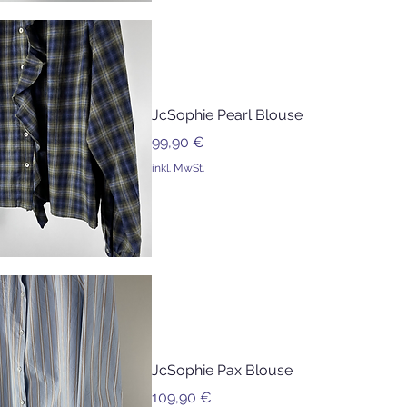
JcSophie Pearl Blouse
Preis
99,90 €
inkl. MwSt.
JcSophie Pax Blouse
Preis
109,90 €